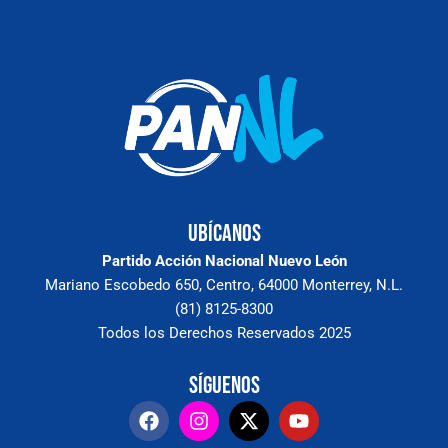
Ubícanos
Partido Acción Nacional Nuevo León
Mariano Escobedo 650, Centro, 64000 Monterrey, N.L.
(81) 8125-8300
Todos los Derechos Reservados 2025
Síguenos
F
I
X
Y
a
n
-
o