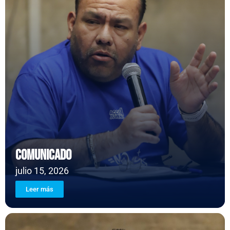
Posted
COMUNICADO
on
julio 15, 2026
Leer más