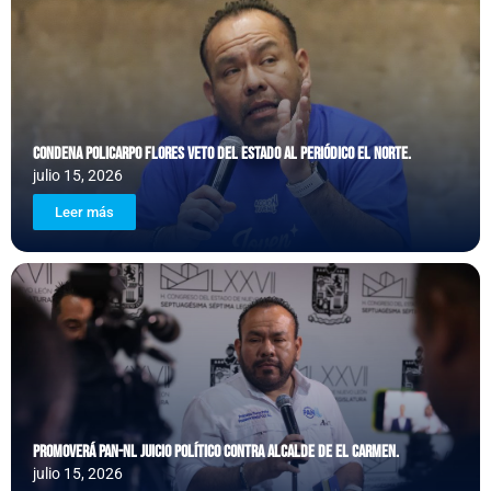
Posted
Condena Policarpo Flores veto del Estado al periódico El Norte.
on
julio 15, 2026
Leer más
Posted
Promoverá PAN-NL juicio político contra Alcalde de El Carmen.
on
julio 15, 2026