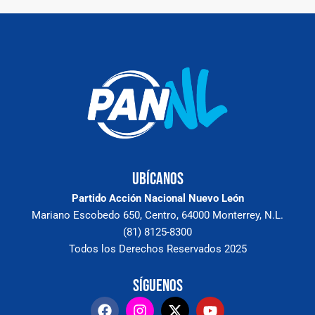
Ubícanos
Partido Acción Nacional Nuevo León
Mariano Escobedo 650, Centro, 64000 Monterrey, N.L.
(81) 8125-8300
Todos los Derechos Reservados 2025
Síguenos
F
I
X
Y