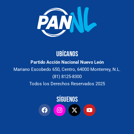
Ubícanos
Partido Acción Nacional Nuevo León
Mariano Escobedo 650, Centro, 64000 Monterrey, N.L.
(81) 8125-8300
Todos los Derechos Reservados 2025
Síguenos
F
I
X
Y
a
n
-
o
c
s
t
u
e
t
w
t
b
a
i
u