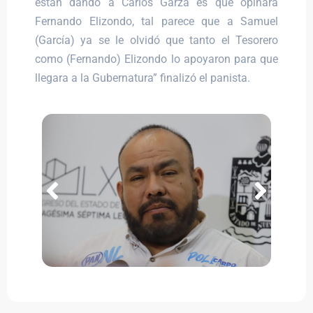
están dando a Carlos Garza es qué opinará
Fernando Elizondo, tal parece que a Samuel
(García) ya se le olvidó que tanto el Tesorero
como (Fernando) Elizondo lo apoyaron para que
llegara a la Gubernatura” finalizó el panista.