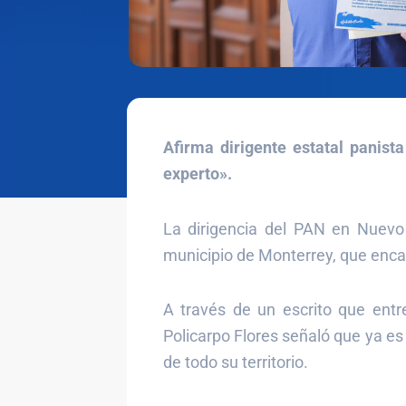
Afirma dirigente estatal panis
experto».
La dirigencia del PAN en Nuevo 
municipio de Monterrey, que enca
A través de un escrito que entre
Policarpo Flores señaló que ya e
de todo su territorio.