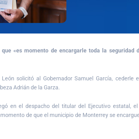
ta que «es momento de encargarle toda la seguridad 
León solicitó al Gobernador Samuel García, cederle el 
beza Adrián de la Garza.
gó en el despacho del titular del Ejecutivo estatal, el
s momento de que el municipio de Monterrey se encargue a